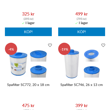
325 kr
499 kr
(395 kr)
(795 kr)
KÖP!
KÖP!
4
19
Spafilter SC772, 20 x 18 cm
Spafilter SC746, 26 x 13 cm
475 kr
399 kr