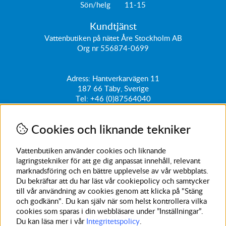
Sön/helg 11-15
Kundtjänst
Vattenbutiken på nätet Åre Stockholm AB
Org nr 556874-0699
Adress: Hantverkarvägen 11
187 66
Täby, Sverige
Tel:
+46 (0)87564040
kundtjanst@vattenbutiken.se
Cookies och liknande tekniker
Få vårt nyhetsbrev
Ange din e-post nedan för att ta del av nyheter och
Vattenbutiken använder cookies och liknande
erbjudanden
lagringstekniker för att ge dig anpassat innehåll, relevant
marknadsföring och en bättre upplevelse av vår webbplats.
SKICKA
Du bekräftar att du har läst vår cookiepolicy och samtycker
till vår användning av cookies genom att klicka på "Stäng
Avanmäl nyhetsbrev
och godkänn". Du kan själv när som helst kontrollera vilka
cookies som sparas i din webbläsare under ”Inställningar”.
Du kan läsa mer i vår
Integritetspolicy
.