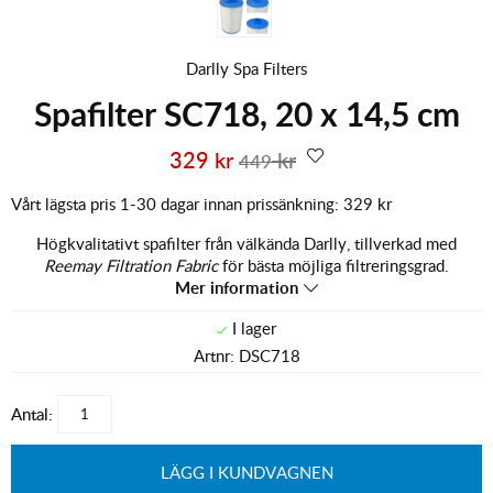
Darlly Spa Filters
Spafilter SC718, 20 x 14,5 cm
329
kr
kr
449
Vårt lägsta pris 1-30 dagar innan prissänkning:
329 kr
Högkvalitativt spafilter från välkända Darlly, tillverkad med
Reemay Filtration Fabric
för bästa möjliga filtreringsgrad.
Mer information
Artnr:
DSC718
Antal:
LÄGG I KUNDVAGNEN