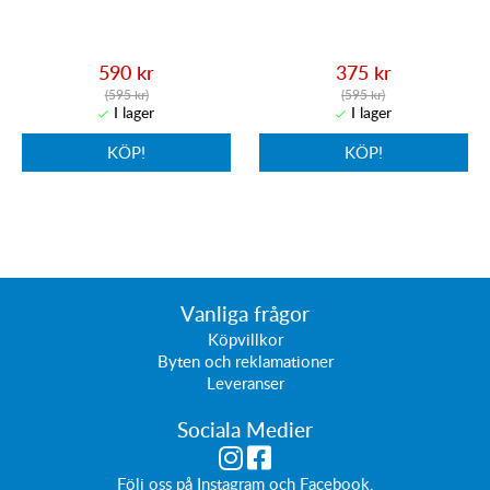
590 kr
375 kr
(595 kr)
(595 kr)
KÖP!
KÖP!
Vanliga frågor
Köpvillkor
Byten och reklamationer
Leveranser
Sociala Medier
Följ oss på
Instagram
och
Facebook
.