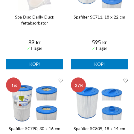
Spa Disc Darlly Duck
Spafilter SC711, 18 x 22 cm
fettabsorbator
89 kr
595 kr
KÖP!
KÖP!
1
37
Spafilter SC790, 30 x 16 cm
Spafilter SC809, 18 x 14 cm