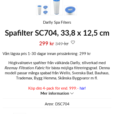
Darlly Spa Filters
Spafilter SC704, 33,8 x 12,5 cm
299
kr
kr
349
Vårt lägsta pris 1-30 dagar innan prissänkning:
299 kr
Högkvalitativt spafilter från välkända Darlly, tillverkad med
Reemay Filtration Fabric
för bästa möjliga filtreringsgrad. Denna
modell passar många spabad från Wellis, Svenska Bad, Bauhaus,
Trademax, Bygg Hemma, Skånska Byggvaror m fl.
Köp ditt 4-pack för end. 999:-
här!
Mer information
Artnr:
DSC704