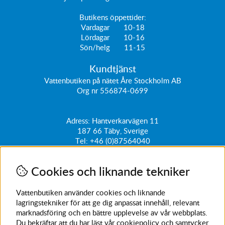
Butikens öppettider:
Vardagar 10-18
Lördagar 10-16
Sön/helg 11-15
Kundtjänst
Vattenbutiken på nätet Åre Stockholm AB
Org nr 556874-0699
Adress: Hantverkarvägen 11
187 66
Täby, Sverige
Tel:
+46 (0)87564040
kundtjanst@vattenbutiken.se
Cookies och liknande tekniker
Få vårt nyhetsbrev
Ange din e-post nedan för att ta del av nyheter och
Vattenbutiken använder cookies och liknande
erbjudanden
lagringstekniker för att ge dig anpassat innehåll, relevant
marknadsföring och en bättre upplevelse av vår webbplats.
SKICKA
Du bekräftar att du har läst vår cookiepolicy och samtycker