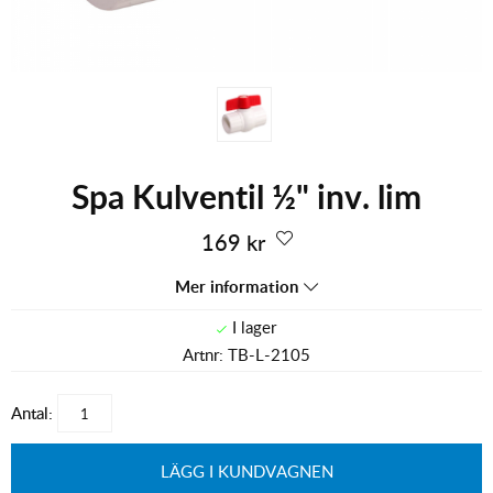
Spa Kulventil ½" inv. lim
169
kr
Mer information
Artnr:
TB-L-2105
Antal:
LÄGG I KUNDVAGNEN