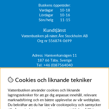
Butikens öppettider:
Vardagar 10-18
Lördagar 10-16
Sön/helg 11-15
Kundtjänst
Vattenbutiken på nätet Åre Stockholm AB
Org nr 556874-0699
Adress: Hantverkarvägen 11
187 66
Täby, Sverige
Tel:
+46 (0)87564040
kundtjanst@vattenbutiken.se
Cookies och liknande tekniker
Få vårt nyhetsbrev
Ange din e-post nedan för att ta del av nyheter och
Vattenbutiken använder cookies och liknande
erbjudanden
lagringstekniker för att ge dig anpassat innehåll, relevant
marknadsföring och en bättre upplevelse av vår webbplats.
SKICKA
Du bekräftar att du har läst vår cookiepolicy och samtycker