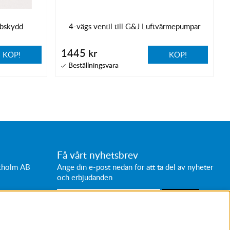
bbskydd
4-vägs ventil till G&J Luftvärmepumpar
1445 kr
KÖP!
KÖP!
Få vårt nyhetsbrev
ckholm AB
Ange din e-post nedan för att ta del av nyheter
och erbjudanden
SKICKA
Avanmäl nyhetsbrev