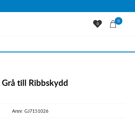
0
0
Grå till Ribbskydd
Artnr:
GJ7151026