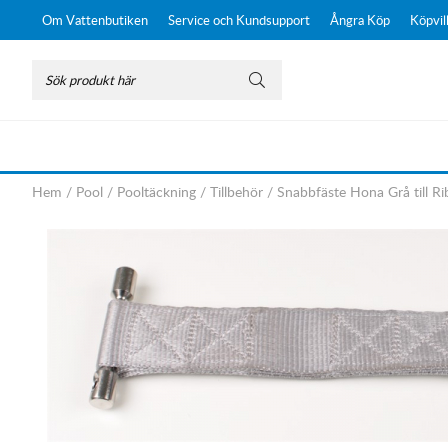
Om Vattenbutiken
Service och Kundsupport
Ångra Köp
Köpvil
Hem
/
Pool
/
Pooltäckning
/
Tillbehör
/
Snabbfäste Hona Grå till R