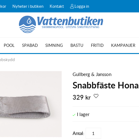
lkor
Nyheter i butiken
Kontakt
Logga in
POOL
SPABAD
SIMNING
BASTU
FRITID
KAMPANJER
ibbskydd
Gullberg & Jansson
Snabbfäste Hona 
329
kr
Antal: