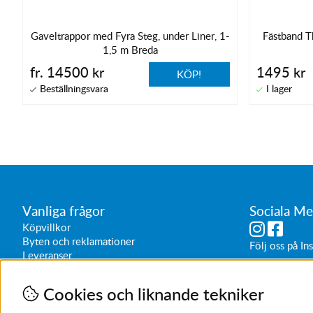
Gaveltrappor med Fyra Steg, under Liner, 1-
Fästband T
1,5 m Breda
fr. 14500 kr
1495 kr
KÖP!
Vanliga frågor
Sociala Me
Köpvillkor
Byten och reklamationer
Följ oss på
In
Leveranser
Butikens öppe
Vardagar 1
Cookies och liknande tekniker
Lördagar 1