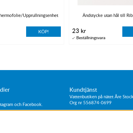
hermofolie/Upprullningsenhet
Ändstycke utan hål till Ri
23 kr
KÖP!
dier
Kundtjänst
Vattenbutiken på nätet Åre Sto
Org nr 556874-0699
stagram
och
Facebook
.
ttider:
Adress: Hantverkarvägen 11
0-18
187 66
Täby, Sverige
0-16
Tel:
+46 (0)87564040