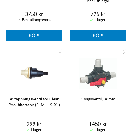
Anslutningar
3750 kr
725 kr
KÖP!
KÖP!
Avtappningsventil för Clear
3-vägsventil, 38mm
Pool filtertank (S, M, L & XL)
299 kr
1450 kr