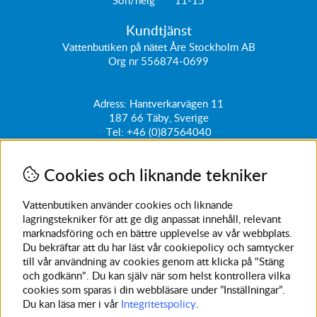
Kundtjänst
Vattenbutiken på nätet Åre Stockholm AB
Org nr 556874-0699
Adress: Hantverkarvägen 11
187 66
Täby, Sverige
Tel:
+46 (0)87564040
kundtjanst@vattenbutiken.se
Cookies och liknande tekniker
Få vårt nyhetsbrev
Ange din e-post nedan för att ta del av nyheter och
Vattenbutiken använder cookies och liknande
erbjudanden
lagringstekniker för att ge dig anpassat innehåll, relevant
marknadsföring och en bättre upplevelse av vår webbplats.
SKICKA
Du bekräftar att du har läst vår cookiepolicy och samtycker
till vår användning av cookies genom att klicka på "Stäng
Avanmäl nyhetsbrev
och godkänn". Du kan själv när som helst kontrollera vilka
cookies som sparas i din webbläsare under ”Inställningar”.
Du kan läsa mer i vår
Integritetspolicy
.