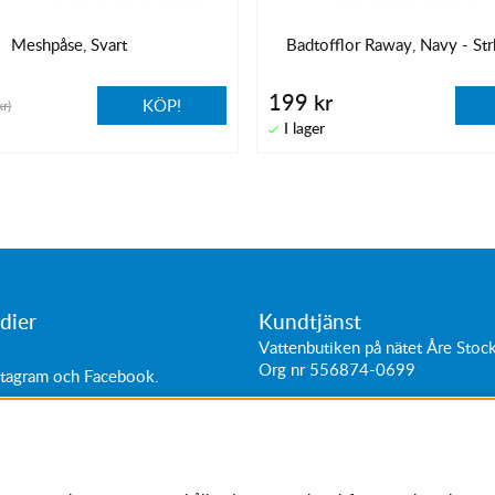
Meshpåse, Svart
Badtofflor Raway, Navy - Str
199 kr
KÖP!
r)
dier
Kundtjänst
Vattenbutiken på nätet Åre Sto
Org nr 556874-0699
stagram
och
Facebook
.
ttider:
Adress: Hantverkarvägen 11
0-18
187 66
Täby, Sverige
0-16
Tel:
+46 (0)87564040
11-15