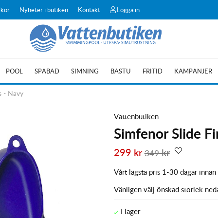
lkor
Nyheter i butiken
Kontakt
Logga in
POOL
SPABAD
SIMNING
BASTU
FRITID
KAMPANJER
s - Navy
Vattenbutiken
Simfenor Slide Fi
299
kr
kr
349
Vårt lägsta pris 1-30 dagar innan
Vänligen välj önskad storlek ned