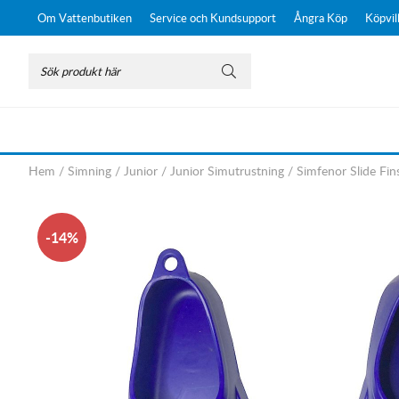
Om Vattenbutiken
Service och Kundsupport
Ångra Köp
Köpvil
Hem
/
Simning
/
Junior
/
Junior Simutrustning
/
Simfenor Slide Fin
14