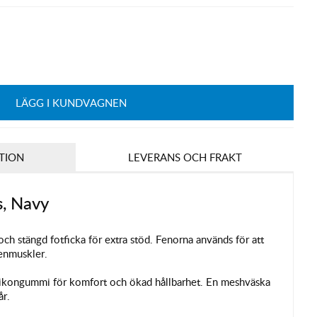
LÄGG I KUNDVAGNEN
TION
LEVERANS OCH FRAKT
s, Navy
ch stängd fotficka för extra stöd. Fenorna används för att
enmuskler.
silikongummi för komfort och ökad hållbarhet. En meshväska
år.