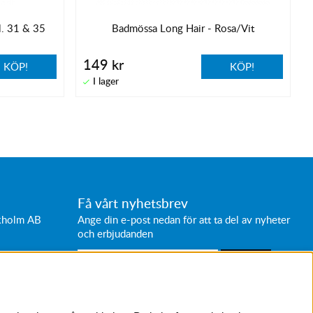
l. 31 & 35
Badmössa Long Hair - Rosa/Vit
149 kr
KÖP!
KÖP!
Få vårt nyhetsbrev
ckholm AB
Ange din e-post nedan för att ta del av nyheter
och erbjudanden
SKICKA
Avanmäl nyhetsbrev