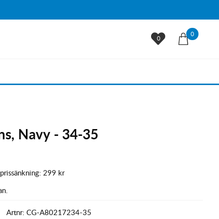
0
0
ns, Navy - 34-35
 prissänkning:
299 kr
an.
Artnr:
CG-A80217234-35