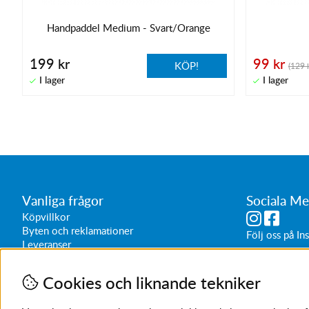
Handpaddel Medium - Svart/Orange
199 kr
99 kr
KÖP!
(129 k
Vanliga frågor
Sociala Me
Köpvillkor
Byten och reklamationer
Följ oss på
In
Leveranser
Butikens öppe
Vardagar 1
Cookies och liknande tekniker
Lördagar 1
Sön/helg 