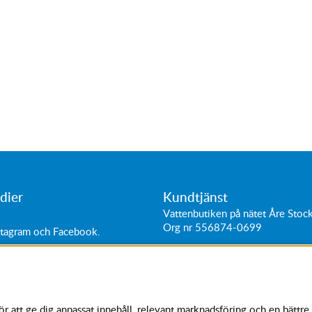
dier
Kundtjänst
Vattenbutiken på nätet Åre Sto
Org nr 556874-0699
stagram
och
Facebook
.
ttider:
Adress: Hantverkarvägen 11
0-18
187 66
Täby, Sverige
0-16
Tel:
+46 (0)87564040
11-15
 att ge dig anpassat innehåll, relevant marknadsföring och en bättre 
kundtjanst@vattenbutiken.se