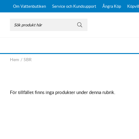
Om Vattenbutiken
Service och Kundsupport
Ångra Köp
Köpvil
Hem
/
SBR
För tillfället finns inga produkter under denna rubrik.