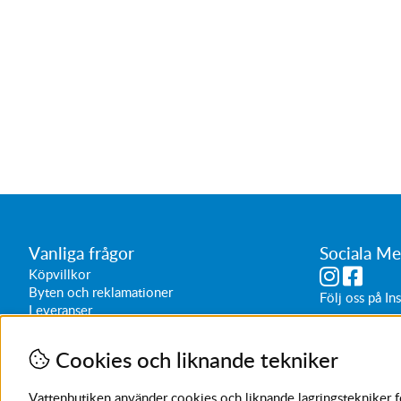
Vanliga frågor
Sociala Me
Köpvillkor
Byten och reklamationer
Följ oss på
In
Leveranser
Butikens öppe
Vardagar 1
Cookies och liknande tekniker
Lördagar 1
Sön/helg 
Vattenbutiken använder cookies och liknande lagringstekniker för