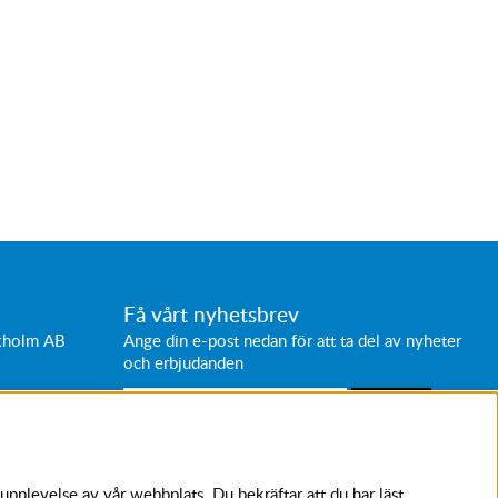
Få vårt nyhetsbrev
ckholm AB
Ange din e-post nedan för att ta del av nyheter
och erbjudanden
SKICKA
Avanmäl nyhetsbrev
upplevelse av vår webbplats. Du bekräftar att du har läst