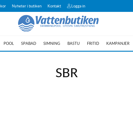
lkor
Nyheter i butiken
Kontakt
Logga in
POOL
SPABAD
SIMNING
BASTU
FRITID
KAMPANJER
SBR