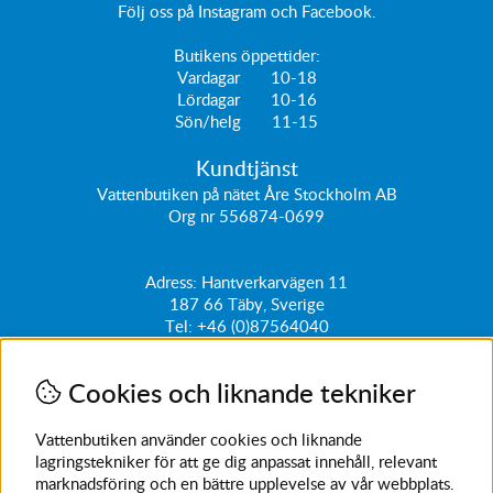
Följ oss på
Instagram
och
Facebook
.
Butikens öppettider:
Vardagar 10-18
Lördagar 10-16
Sön/helg 11-15
Kundtjänst
Vattenbutiken på nätet Åre Stockholm AB
Org nr 556874-0699
Adress: Hantverkarvägen 11
187 66
Täby, Sverige
Tel:
+46 (0)87564040
kundtjanst@vattenbutiken.se
Cookies och liknande tekniker
Få vårt nyhetsbrev
Ange din e-post nedan för att ta del av nyheter och
Vattenbutiken använder cookies och liknande
erbjudanden
lagringstekniker för att ge dig anpassat innehåll, relevant
marknadsföring och en bättre upplevelse av vår webbplats.