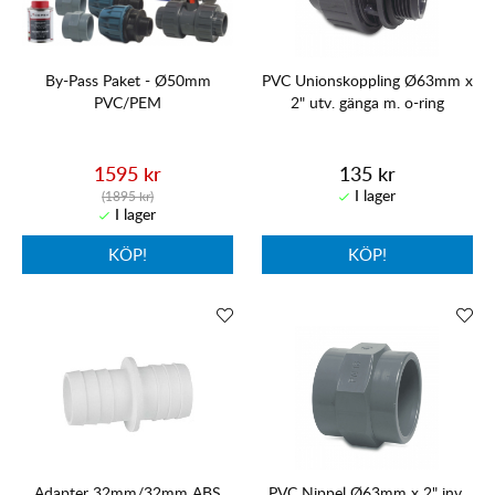
By-Pass Paket - Ø50mm
PVC Unionskoppling Ø63mm x
PVC/PEM
2" utv. gänga m. o-ring
1595 kr
135 kr
(1895 kr)
KÖP!
KÖP!
Adapter 32mm/32mm ABS
PVC Nippel Ø63mm x 2" inv.