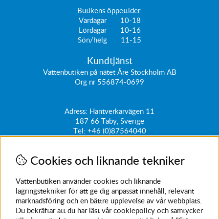
Butikens öppettider:
Vardagar 10-18
Lördagar 10-16
Sön/helg 11-15
Kundtjänst
Vattenbutiken på nätet Åre Stockholm AB
Org nr 556874-0699
Adress: Hantverkarvägen 11
187 66
Täby, Sverige
Tel:
+46 (0)87564040
kundtjanst@vattenbutiken.se
Cookies och liknande tekniker
Få vårt nyhetsbrev
Ange din e-post nedan för att ta del av nyheter och
Vattenbutiken använder cookies och liknande
erbjudanden
lagringstekniker för att ge dig anpassat innehåll, relevant
marknadsföring och en bättre upplevelse av vår webbplats.
SKICKA
Du bekräftar att du har läst vår cookiepolicy och samtycker