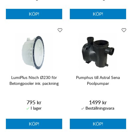
KÖP!
KÖP!
LumiPlus Nisch Ø230 för
Pumphus till Astral Sena
Betongpooler ink. packning
Poolpumpar
795 kr
1499 kr
KÖP!
KÖP!