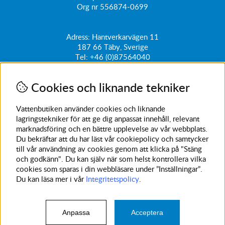
Org nr 556874-0699
Adress: Hantverkarvägen 11
187 66
Täby, Sverige
Tel:
+46 (0)87564040
kundtjanst@vattenbutiken.se
Cookies och liknande tekniker
Få vårt nyhetsbrev
Ange din e-post nedan för att ta del av nyheter och
Vattenbutiken använder cookies och liknande
erbjudanden
lagringstekniker för att ge dig anpassat innehåll, relevant
marknadsföring och en bättre upplevelse av vår webbplats.
SKICKA
Du bekräftar att du har läst vår cookiepolicy och samtycker
till vår användning av cookies genom att klicka på "Stäng
Avanmäl nyhetsbrev
och godkänn". Du kan själv när som helst kontrollera vilka
cookies som sparas i din webbläsare under ”Inställningar”.
Du kan läsa mer i vår
Integritetspolicy
.
Anpassa
Acceptera
© 2023 Vattenbutiken. Vi använder cookies -
läs mer här
.