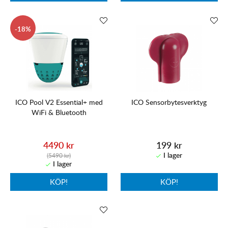
18
ICO Pool V2 Essential+ med
ICO Sensorbytesverktyg
WiFi & Bluetooth
4490 kr
199 kr
(5490 kr)
KÖP!
KÖP!