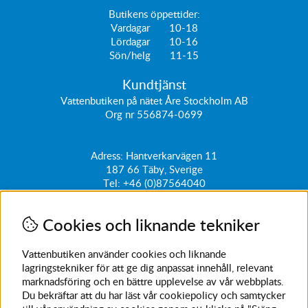
Butikens öppettider:
Vardagar 10-18
Lördagar 10-16
Sön/helg 11-15
Kundtjänst
Vattenbutiken på nätet Åre Stockholm AB
Org nr 556874-0699
Adress: Hantverkarvägen 11
187 66
Täby, Sverige
Tel:
+46 (0)87564040
kundtjanst@vattenbutiken.se
Cookies och liknande tekniker
Få vårt nyhetsbrev
Ange din e-post nedan för att ta del av nyheter och
Vattenbutiken använder cookies och liknande
erbjudanden
lagringstekniker för att ge dig anpassat innehåll, relevant
marknadsföring och en bättre upplevelse av vår webbplats.
SKICKA
Du bekräftar att du har läst vår cookiepolicy och samtycker