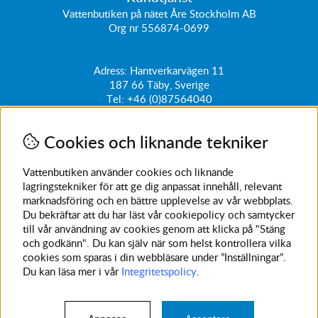
Vattenbutiken på nätet Åre Stockholm AB
Org nr 556874-0699
Adress: Hantverkarvägen 11
187 66
Täby, Sverige
Tel:
+46 (0)87564040
kundtjanst@vattenbutiken.se
Cookies och liknande tekniker
Få vårt nyhetsbrev
Ange din e-post nedan för att ta del av nyheter och
Vattenbutiken använder cookies och liknande
erbjudanden
lagringstekniker för att ge dig anpassat innehåll, relevant
marknadsföring och en bättre upplevelse av vår webbplats.
SKICKA
Du bekräftar att du har läst vår cookiepolicy och samtycker
till vår användning av cookies genom att klicka på "Stäng
Avanmäl nyhetsbrev
och godkänn". Du kan själv när som helst kontrollera vilka
cookies som sparas i din webbläsare under ”Inställningar”.
Du kan läsa mer i vår
Integritetspolicy
.