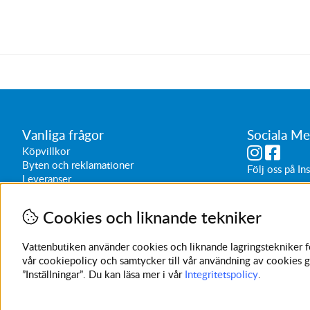
Vanliga frågor
Sociala Me
Köpvillkor
Byten och reklamationer
Följ oss på
In
Leveranser
Butikens öppe
Vardagar 1
Cookies och liknande tekniker
Lördagar 1
Sön/helg 
Vattenbutiken använder cookies och liknande lagringstekniker för
vår cookiepolicy och samtycker till vår användning av cookies g
”Inställningar”. Du kan läsa mer i vår
Integritetspolicy
.