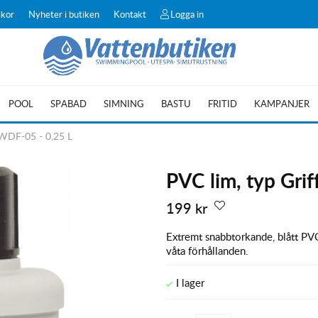
lkor
Nyheter i butiken
Kontakt
Logga in
POOL
SPABAD
SIMNING
BASTU
FRITID
KAMPANJER
 WDF-05 - 0,25 L
PVC lim, typ Gri
199
kr
Extremt snabbtorkande, blått PVC
våta förhållanden.