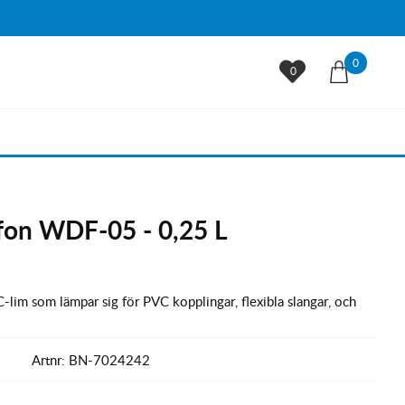
0
0
ffon WDF-05 - 0,25 L
-lim som lämpar sig för PVC kopplingar, flexibla slangar, och
Artnr:
BN-7024242