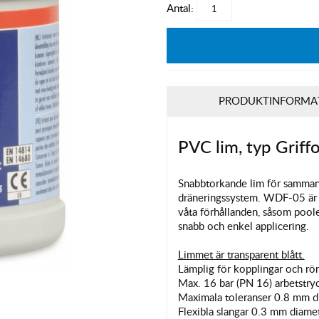
Antal:
PRODUKTINFORMA
PVC lim, typ Grif
Snabbtorkande lim för sammanf
dräneringssystem. WDF-05 är ex
våta förhållanden, såsom pool
snabb och enkel applicering.
Limmet är transparent blått.
Lämplig för kopplingar och rö
Max. 16 bar (PN 16) arbetstry
Maximala toleranser 0.8 mm di
Flexibla slangar 0.3 mm diamet