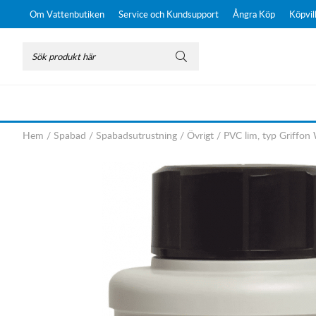
Om Vattenbutiken
Service och Kundsupport
Ångra Köp
Köpvil
Hem
/
Spabad
/
Spabadsutrustning
/
Övrigt
/
PVC lim, typ Griffon