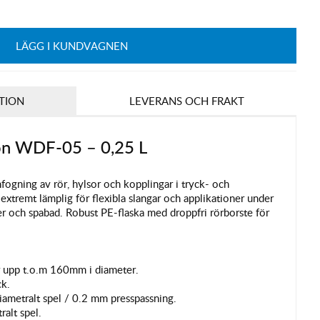
LÄGG I KUNDVAGNEN
TION
LEVERANS OCH FRAKT
fon WDF-05 – 0,25 L
ogning av rör, hylsor och kopplingar i tryck- och
tremt lämplig för flexibla slangar och applikationer under
er och spabad.
Robust PE-flaska med droppfri
rörborste för
r upp t.o.m 160mm i diameter.
ck.
ametralt spel / 0.2 mm presspassning.
ralt spel.