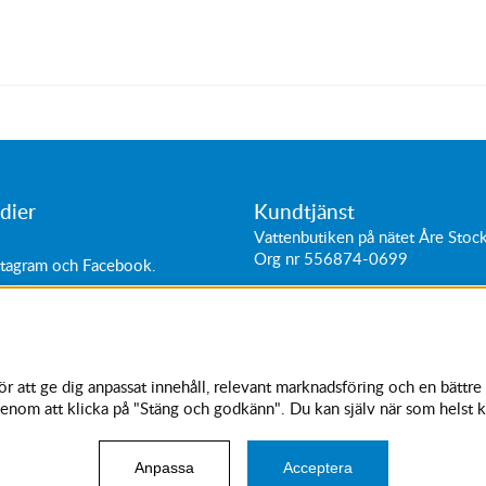
dier
Kundtjänst
Vattenbutiken på nätet Åre Sto
Org nr 556874-0699
stagram
och
Facebook
.
ttider:
Adress: Hantverkarvägen 11
0-18
187 66
Täby, Sverige
0-16
Tel:
+46 (0)87564040
11-15
 att ge dig anpassat innehåll, relevant marknadsföring och en bättre 
kundtjanst@vattenbutiken.se
enom att klicka på "Stäng och godkänn". Du kan själv när som helst k
© 2023 Vattenbutiken. Vi använder cookies -
läs mer här
.
Anpassa
Acceptera