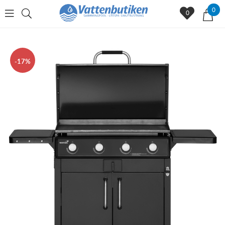
0
0
17