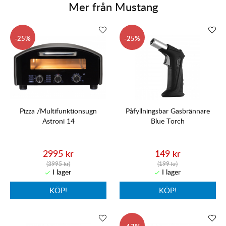
Mer från
Mustang
25
25
Pizza /Multifunktionsugn
Påfyllningsbar Gasbrännare
Astroni 14
Blue Torch
2995 kr
149 kr
(3995 kr)
(199 kr)
KÖP!
KÖP!