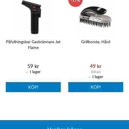
17
Påfyllningsbar Gasbrännare Jet
Grillborste, Hård
Flame
59 kr
49 kr
(59 kr)
KÖP!
KÖP!