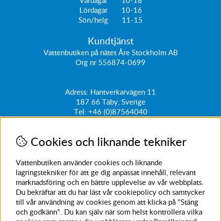
Vardagar 10-18
Lördagar 10-16
Sön/helg 11-15
Kundtjänst
Vattenbutiken på nätet Åre Stockholm AB
Org nr 556874-0699
Adress: Hantverkarvägen 11
187 66
Täby, Sverige
Tel:
+46 (0)87564040
kundtjanst@vattenbutiken.se
Cookies och liknande tekniker
Få vårt nyhetsbrev
Ange din e-post nedan för att ta del av nyheter och
Vattenbutiken använder cookies och liknande
erbjudanden
lagringstekniker för att ge dig anpassat innehåll, relevant
marknadsföring och en bättre upplevelse av vår webbplats.
SKICKA
Du bekräftar att du har läst vår cookiepolicy och samtycker
till vår användning av cookies genom att klicka på "Stäng
Avanmäl nyhetsbrev
och godkänn". Du kan själv när som helst kontrollera vilka