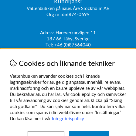
Kundtjänst
Vattenbutiken på nätet Åre Stockholm AB
Org nr 556874-0699
Adress: Hantverkarvägen 11
187 66
Täby, Sverige
Tel:
+46 (0)87564040
kundtjanst@vattenbutiken.se
Cookies och liknande tekniker
Få vårt nyhetsbrev
Ange din e-post nedan för att ta del av nyheter och
Vattenbutiken använder cookies och liknande
erbjudanden
lagringstekniker för att ge dig anpassat innehåll, relevant
marknadsföring och en bättre upplevelse av vår webbplats.
SKICKA
Du bekräftar att du har läst vår cookiepolicy och samtycker
till vår användning av cookies genom att klicka på "Stäng
Avanmäl nyhetsbrev
och godkänn". Du kan själv när som helst kontrollera vilka
cookies som sparas i din webbläsare under ”Inställningar”.
Du kan läsa mer i vår
Integritetspolicy
.