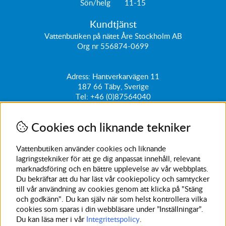
Sön/helg 11-15
Kundtjänst
Vattenbutiken på nätet Åre Stockholm AB
Org nr 556874-0699
Adress: Hantverkarvägen 11
187 66
Täby, Sverige
Tel:
+46 (0)87564040
kundtjanst@vattenbutiken.se
Cookies och liknande tekniker
Få vårt nyhetsbrev
Ange din e-post nedan för att ta del av nyheter och
Vattenbutiken använder cookies och liknande
erbjudanden
lagringstekniker för att ge dig anpassat innehåll, relevant
marknadsföring och en bättre upplevelse av vår webbplats.
SKICKA
Du bekräftar att du har läst vår cookiepolicy och samtycker
till vår användning av cookies genom att klicka på "Stäng
Avanmäl nyhetsbrev
och godkänn". Du kan själv när som helst kontrollera vilka
cookies som sparas i din webbläsare under ”Inställningar”.
Du kan läsa mer i vår
Integritetspolicy
.