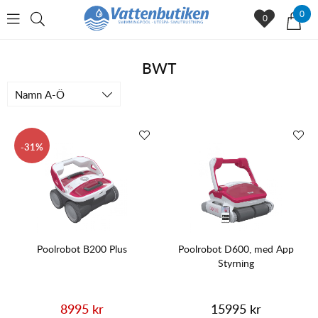
0
0
BWT
Namn A-Ö
31
Poolrobot B200 Plus
Poolrobot D600, med App
Styrning
8995 kr
15995 kr