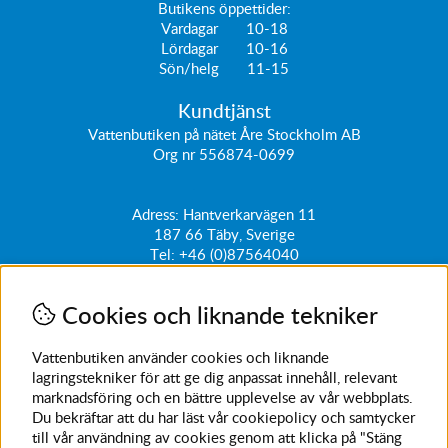
Butikens öppettider:
Vardagar 10-18
Lördagar 10-16
Sön/helg 11-15
Kundtjänst
Vattenbutiken på nätet Åre Stockholm AB
Org nr 556874-0699
Adress: Hantverkarvägen 11
187 66
Täby, Sverige
Tel:
+46 (0)87564040
kundtjanst@vattenbutiken.se
Cookies och liknande tekniker
Få vårt nyhetsbrev
Ange din e-post nedan för att ta del av nyheter och
Vattenbutiken använder cookies och liknande
erbjudanden
lagringstekniker för att ge dig anpassat innehåll, relevant
marknadsföring och en bättre upplevelse av vår webbplats.
SKICKA
Du bekräftar att du har läst vår cookiepolicy och samtycker
till vår användning av cookies genom att klicka på "Stäng