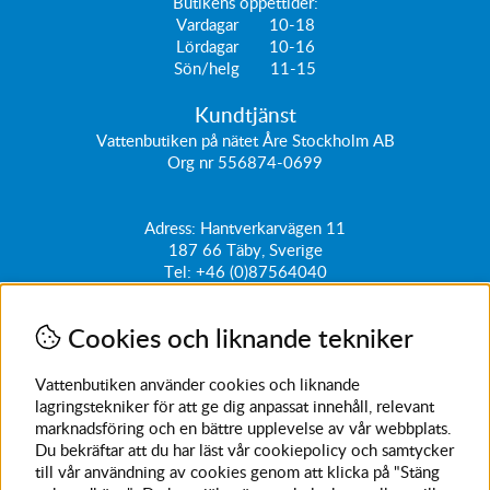
Butikens öppettider:
Vardagar 10-18
Lördagar 10-16
Sön/helg 11-15
Kundtjänst
Vattenbutiken på nätet Åre Stockholm AB
Org nr 556874-0699
Adress: Hantverkarvägen 11
187 66
Täby, Sverige
Tel:
+46 (0)87564040
kundtjanst@vattenbutiken.se
Cookies och liknande tekniker
Få vårt nyhetsbrev
Ange din e-post nedan för att ta del av nyheter och
Vattenbutiken använder cookies och liknande
erbjudanden
lagringstekniker för att ge dig anpassat innehåll, relevant
marknadsföring och en bättre upplevelse av vår webbplats.
SKICKA
Du bekräftar att du har läst vår cookiepolicy och samtycker
till vår användning av cookies genom att klicka på "Stäng