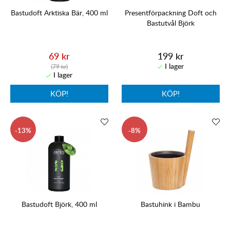
Bastudoft Arktiska Bär, 400 ml
Presentförpackning Doft och
Bastutvål Björk
69 kr
199 kr
(79 kr)
KÖP!
KÖP!
13
8
Bastudoft Björk, 400 ml
Bastuhink i Bambu