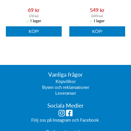
69 kr
549 kr
(79 kr)
(599 kr)
KÖP!
KÖP!
Vanliga frågor
Köpvillkor
Byten och reklamationer
Leveranser
Sociala Medier
Följ oss på
Instagram
och
Facebook
.