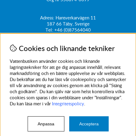
Adress: Hantverkarvägen 11
187 66
Täby, Sverige
Tel:
+46 (0)87564040
kundtjanst@vattenbutiken.se
Cookies och liknande tekniker
Få vårt nyhetsbrev
Ange din e-post nedan för att ta del av nyheter och
Vattenbutiken använder cookies och liknande
erbjudanden
lagringstekniker för att ge dig anpassat innehåll, relevant
marknadsföring och en bättre upplevelse av vår webbplats.
SKICKA
Du bekräftar att du har läst vår cookiepolicy och samtycker
till vår användning av cookies genom att klicka på "Stäng
Avanmäl nyhetsbrev
och godkänn". Du kan själv när som helst kontrollera vilka
cookies som sparas i din webbläsare under ”Inställningar”.
Du kan läsa mer i vår
Integritetspolicy
.
Anpassa
Acceptera
© 2023 Vattenbutiken. Vi använder cookies -
läs mer här
.