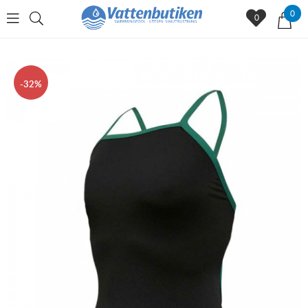
0
0
32