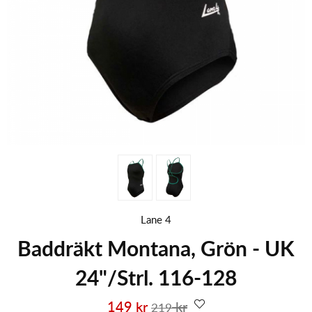
Lane 4
Baddräkt Montana, Grön - UK
24"/Strl. 116-128
149
kr
kr
219