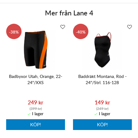
Mer från
Lane 4
38
40
Badbyxor Utah, Orange, 22-
Baddräkt Montana, Röd -
24"/XXS
24"/Strl. 116-128
249 kr
149 kr
(399 kr)
(249 kr)
KÖP!
KÖP!