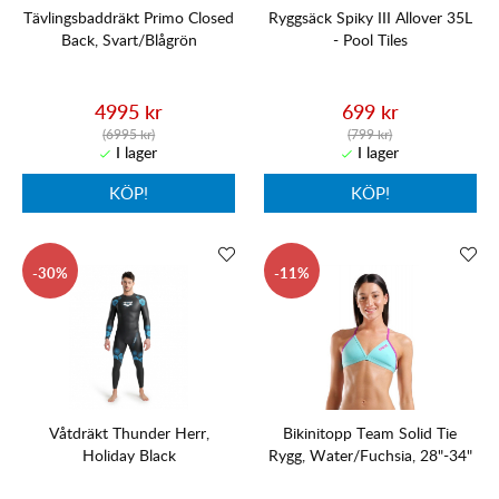
Tävlingsbaddräkt Primo Closed
Ryggsäck Spiky III Allover 35L
Back, Svart/Blågrön
- Pool Tiles
4995 kr
699 kr
(6995 kr)
(799 kr)
KÖP!
KÖP!
30
11
Våtdräkt Thunder Herr,
Bikinitopp Team Solid Tie
Holiday Black
Rygg, Water/Fuchsia, 28"-34"