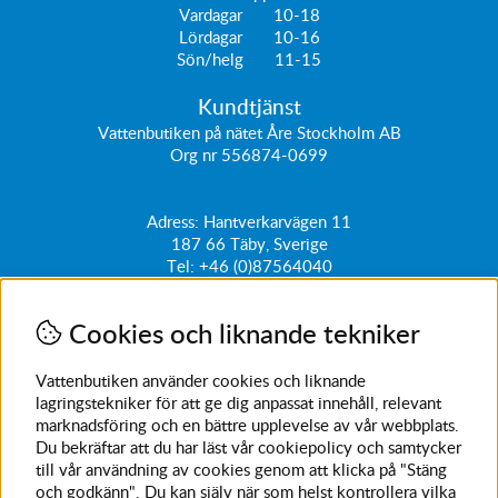
Vardagar 10-18
Lördagar 10-16
Sön/helg 11-15
Kundtjänst
Vattenbutiken på nätet Åre Stockholm AB
Org nr 556874-0699
Adress: Hantverkarvägen 11
187 66
Täby, Sverige
Tel:
+46 (0)87564040
kundtjanst@vattenbutiken.se
Cookies och liknande tekniker
Få vårt nyhetsbrev
Ange din e-post nedan för att ta del av nyheter och
Vattenbutiken använder cookies och liknande
erbjudanden
lagringstekniker för att ge dig anpassat innehåll, relevant
marknadsföring och en bättre upplevelse av vår webbplats.
SKICKA
Du bekräftar att du har läst vår cookiepolicy och samtycker
till vår användning av cookies genom att klicka på "Stäng
Avanmäl nyhetsbrev
och godkänn". Du kan själv när som helst kontrollera vilka