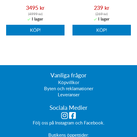
3495 kr
239 kr
(4999 kr)
(269 kr)
KÖP!
KÖP!
Vanliga frågor
Köpvillkor
Byten och reklamationer
Leveranser
Sociala Medier
Följ oss på
Instagram
och
Facebook
.
Butikens öppettider: