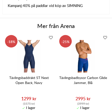
Kampanj:
40% på paddlar vid köp av SIMNING
Mer från
Arena
18
25
Tävlingsbaddräkt ST Next
Tävlingsbadbyxor Carbon Glide
Open Back, Navy
Jammer, Blå
1299 kr
2995 kr
(1575 kr)
(3999 kr)