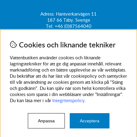
Adress: Hantverkarvägen 11
187 66
Täby, Sverige
Tel:
+46 (0)87564040
kundtjanst@vattenbutiken.se
Cookies och liknande tekniker
Få vårt nyhetsbrev
Ange din e-post nedan för att ta del av nyheter och
Vattenbutiken använder cookies och liknande
erbjudanden
lagringstekniker för att ge dig anpassat innehåll, relevant
marknadsföring och en bättre upplevelse av vår webbplats.
SKICKA
Du bekräftar att du har läst vår cookiepolicy och samtycker
till vår användning av cookies genom att klicka på "Stäng
Avanmäl nyhetsbrev
och godkänn". Du kan själv när som helst kontrollera vilka
cookies som sparas i din webbläsare under ”Inställningar”.
Du kan läsa mer i vår
Integritetspolicy
.
Anpassa
Acceptera
© 2023 Vattenbutiken. Vi använder cookies -
läs mer här
.