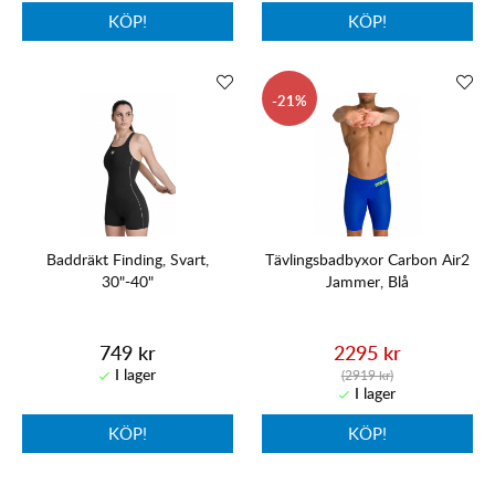
KÖP!
KÖP!
21
Baddräkt Finding, Svart,
Tävlingsbadbyxor Carbon Air2
30"-40"
Jammer, Blå
749 kr
2295 kr
(2919 kr)
KÖP!
KÖP!