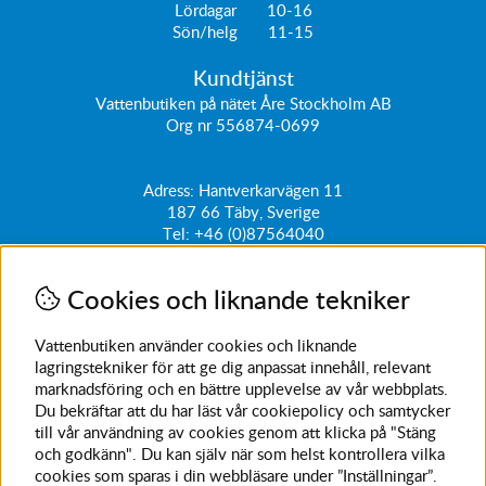
Lördagar 10-16
Sön/helg 11-15
Kundtjänst
Vattenbutiken på nätet Åre Stockholm AB
Org nr 556874-0699
Adress: Hantverkarvägen 11
187 66
Täby, Sverige
Tel:
+46 (0)87564040
kundtjanst@vattenbutiken.se
Cookies och liknande tekniker
Få vårt nyhetsbrev
Ange din e-post nedan för att ta del av nyheter och
Vattenbutiken använder cookies och liknande
erbjudanden
lagringstekniker för att ge dig anpassat innehåll, relevant
marknadsföring och en bättre upplevelse av vår webbplats.
SKICKA
Du bekräftar att du har läst vår cookiepolicy och samtycker
till vår användning av cookies genom att klicka på "Stäng
Avanmäl nyhetsbrev
och godkänn". Du kan själv när som helst kontrollera vilka
cookies som sparas i din webbläsare under ”Inställningar”.