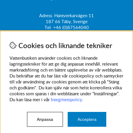
Adress: Hantverkarvägen 11
187 66
Täby, Sverige
Tel:
+46 (0)87564040
kundtjanst@vattenbutiken.se
Cookies och liknande tekniker
Få vårt nyhetsbrev
Ange din e-post nedan för att ta del av nyheter och
Vattenbutiken använder cookies och liknande
erbjudanden
lagringstekniker för att ge dig anpassat innehåll, relevant
marknadsföring och en bättre upplevelse av vår webbplats.
SKICKA
Du bekräftar att du har läst vår cookiepolicy och samtycker
till vår användning av cookies genom att klicka på "Stäng
Avanmäl nyhetsbrev
och godkänn". Du kan själv när som helst kontrollera vilka
cookies som sparas i din webbläsare under ”Inställningar”.
Du kan läsa mer i vår
Integritetspolicy
.
Anpassa
Acceptera
© 2023 Vattenbutiken. Vi använder cookies -
läs mer här
.