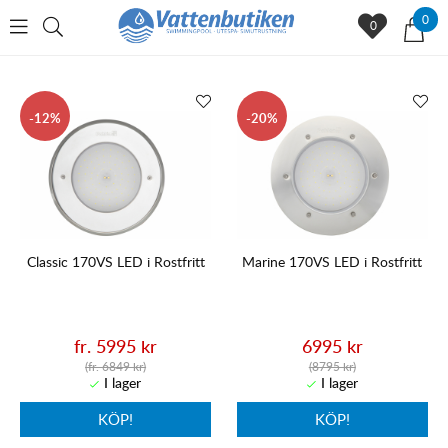
0
0
12
20
Classic 170VS LED i Rostfritt
Marine 170VS LED i Rostfritt
fr. 5995 kr
6995 kr
(fr. 6849 kr)
(8795 kr)
KÖP!
KÖP!